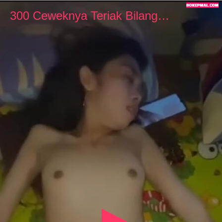
0
seconds
300 Ceweknya Teriak Bilang Nggak Kuat
of
6
minutes,
0